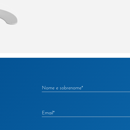
Nome e sobrenome
*
.
Email
*