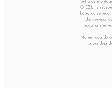
linha de montag
O EZLine receb
baixa do servid
dos serviços 
máquina e envia
Na entrada de ca
a bandeja dev