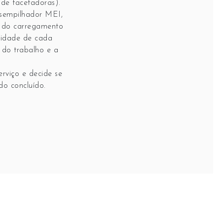
de facetadoras).
esempilhador MEI,
 do carregamento
cidade de cada
 do trabalho e a
rviço e decide se
ido concluído.