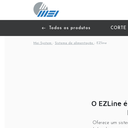
Todos os produtos
CORTE
Mei System
-
Sistema de alimentação
-
EZline
O EZLine é
Oferece um siste