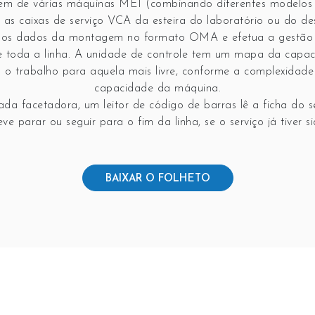
em de várias máquinas MEI (combinando diferentes modelos 
e as
caixas de serviço
VCA da esteira do laboratório ou do d
or os dados da montagem no formato OMA e efetua a gestão
de toda a linha. A unidade de controle tem um mapa da capa
 o trabalho para aquela mais livre, conforme a complexidade
capacidade da máquina.
da facetadora, um leitor de código de barras lê a ficha do se
e parar ou seguir para o fim da linha, se o serviço já tiver s
BAIXAR O FOLHETO