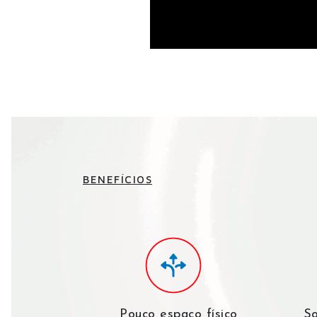
BENEFÍCIOS
Pouco espaço físico
So